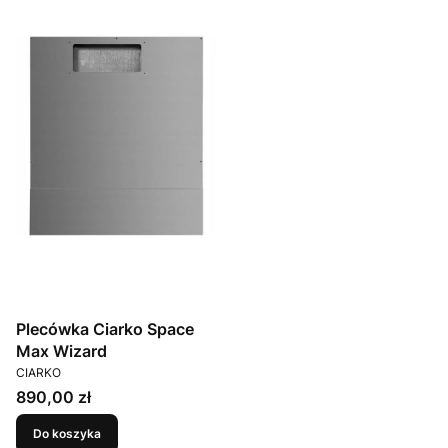
Plecówka Ciarko Space
Max Wizard
PRODUCENT
CIARKO
Cena
890,00 zł
Do koszyka