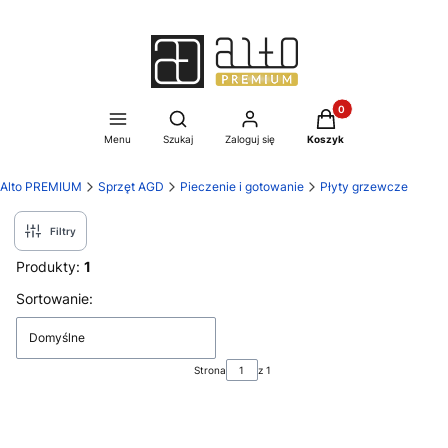
Produkty w koszyku:
Otwórz wyszukiwarkę
Menu
Szukaj
Zaloguj się
Koszyk
Alto PREMIUM
Sprzęt AGD
Pieczenie i gotowanie
Płyty grzewcze
Filtry
Produkty:
1
Lista produktów
Sortowanie:
Domyślne
Strona
z 1