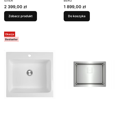
Isvea Ravenna 24 Biały
Czarny Bazalt
ISVEA
BERG
połysk
Cena
Cena
2 399,00 zł
1 899,00 zł
Zobacz produkt
Do koszyka
Okazja
Bestseller