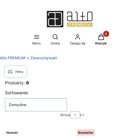
Produkty w koszyku:
Otwórz wyszukiwarkę
Menu
Szukaj
Zaloguj się
Koszyk
Alto PREMIUM
Zlewozmywaki
Filtry
Produkty:
6
Lista produktów
Sortowanie:
Domyślne
Strona
z 1
Nowość
Bestseller