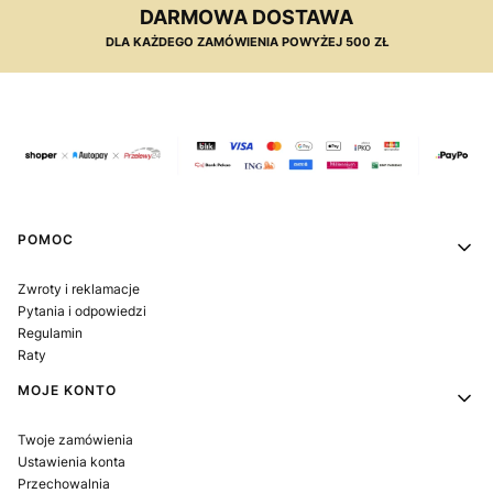
DARMOWA DOSTAWA
DLA KAŻDEGO ZAMÓWIENIA POWYŻEJ 500 ZŁ
Linki w stopce
POMOC
Zwroty i reklamacje
Pytania i odpowiedzi
Regulamin
Raty
MOJE KONTO
Twoje zamówienia
Ustawienia konta
Przechowalnia