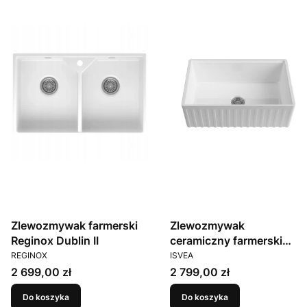
Zlewozmywak farmerski
Zlewozmywak
Reginox Dublin II
ceramiczny farmerski
PRODUCENT
PRODUCENT
Isvea Ravenna 30 Biały
REGINOX
ISVEA
połysk
Cena
Cena
2 699,00 zł
2 799,00 zł
Do koszyka
Do koszyka