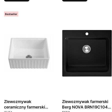
Bestseller
Zlewozmywak
Zlewozmywak farmerski
ceramiczny farmerski
Berg NOVA BRN19C104
PRODUCENT
PRODUCENT