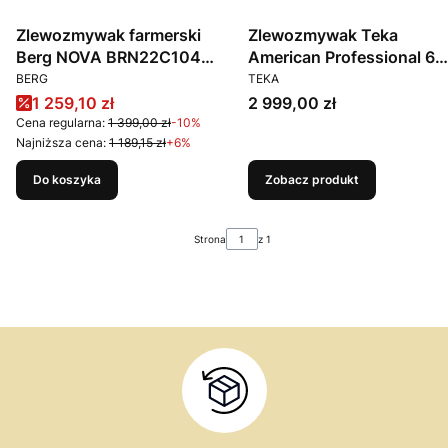
Zlewozmywak farmerski
Zlewozmywak Teka
Berg NOVA BRN22C104
American Professional 60
PRODUCENT
PRODUCENT
Czysta Biel
M-XP 1B
BERG
TEKA
Cena promocyjna
Cena
1 259,10 zł
2 999,00 zł
Cena regularna:
1 399,00 zł
-10%
Najniższa cena:
1 189,15 zł
+6%
Do koszyka
Zobacz produkt
Strona
z 1