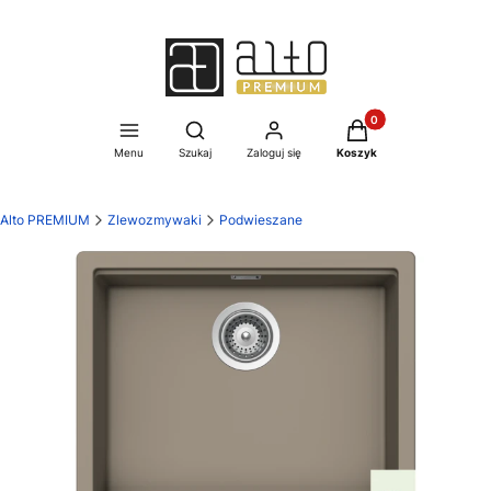
Produkty w koszyku:
Otwórz wyszukiwarkę
Menu
Szukaj
Zaloguj się
Koszyk
Alto PREMIUM
Zlewozmywaki
Podwieszane