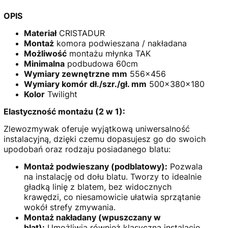
OPIS
Materiał
CRISTADUR
Montaż
komora podwieszana / nakładana
Możliwość
montażu młynka TAK
Minimalna
podbudowa 60cm
Wymiary zewnętrzne mm
556x456
Wymiary komór dł./szr./gł. mm
500x380x180
Kolor
Twilight
Elastyczność montażu (2 w 1):
Zlewozmywak oferuje wyjątkową uniwersalność
instalacyjną, dzięki czemu dopasujesz go do swoich
upodobań oraz rodzaju posiadanego blatu:
Montaż podwieszany (podblatowy):
Pozwala
na instalację od dołu blatu. Tworzy to idealnie
gładką linię z blatem, bez widocznych
krawędzi, co niesamowicie ułatwia sprzątanie
wokół strefy zmywania.
Montaż nakładany (wpuszczany w
blat):
Umożliwia również klasyczną instalację