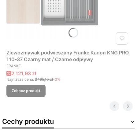
Zlewozmywak podwieszany Franke Kanon KNG PRO
110-37 Czarny mat / Czarne odpływy
PRODUCENT
FRANKE
Cena promocyjna
2 121,93 zł
Najniższa cena:
2 195,10 zł
-3%
Zobacz produkt
Cechy produktu