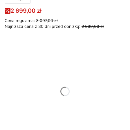
2 699,00 zł
Cena regularna:
3 097,00 zł
Najniższa cena z 30 dni przed obniżką:
2 699,00 zł
Wybierz wariant produktu:
Poszczególne warianty mogą różnić się ceną
Korek automatyczny
Opcjonalne
Wybierz
Elementy ozdobne
Opcjonalne
Wybierz
Mata silikonowa
Opcjonalne
Wybierz