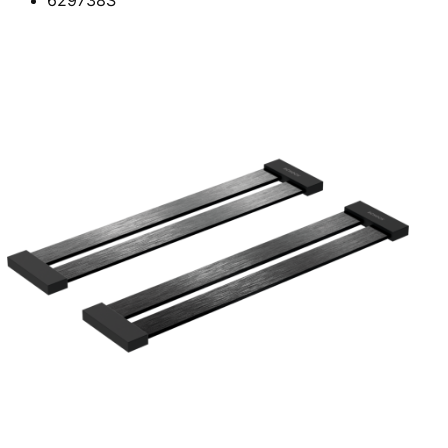
629738S