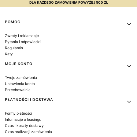
DLA KAŻDEGO ZAMÓWIENIA POWYŻEJ 500 ZŁ
Linki w stopce
POMOC
Zwroty i reklamacje
Pytania i odpowiedzi
Regulamin
Raty
MOJE KONTO
Twoje zamówienia
Ustawienia konta
Przechowalnia
PŁATNOŚCI I DOSTAWA
Formy płatności
Informacje o leasingu
Czas i koszty dostawy
Czas realizacji zamówienia