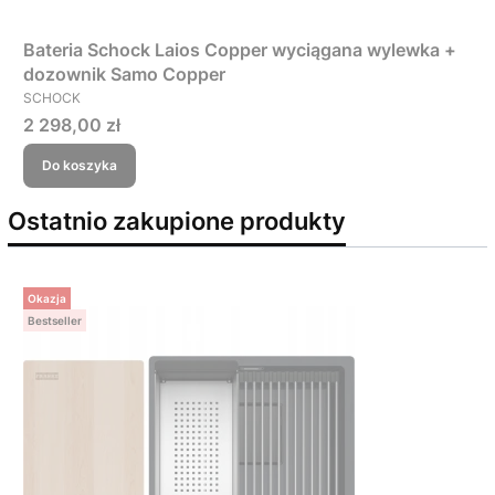
Bateria Schock Laios Copper wyciągana wylewka +
dozownik Samo Copper
PRODUCENT
SCHOCK
Cena
2 298,00 zł
Do koszyka
Ostatnio zakupione produkty
Okazja
Bestseller