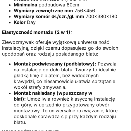
Minimalna
podbudowa 80cm
Wymiary zewnętrzne mm
756x456
Wymiary komór dł./szr./gł. mm
700x380x180
Kolor
Day
Elastyczność montażu (2 w 1):
Zlewozmywak oferuje wyjątkową uniwersalność
instalacyjną, dzięki czemu dopasujesz go do swoich
upodobań oraz rodzaju posiadanego blatu:
Montaż podwieszany (podblatowy):
Pozwala
na instalację od dołu blatu. Tworzy to idealnie
gładką linię z blatem, bez widocznych
krawędzi, co niesamowicie ułatwia sprzątanie
wokół strefy zmywania.
Montaż nakładany (wpuszczany w
blat):
Umożliwia również klasyczną instalację
od góry, w uprzednio przygotowany otwór
montażowy. To uniwersalne rozwiązanie, które
doskonale sprawdza się przy każdym rodzaju
blatu.