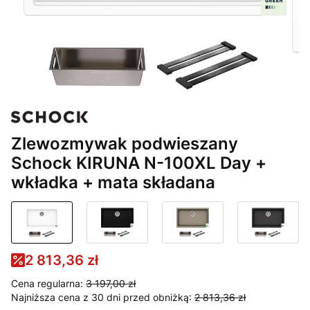
Zlewozmywak podwieszany
Schock KIRUNA N-100XL Day +
wkładka + mata składana
2 813,36 zł
Cena regularna:
3 197,00 zł
Najniższa cena z 30 dni przed obniżką:
2 813,36 zł