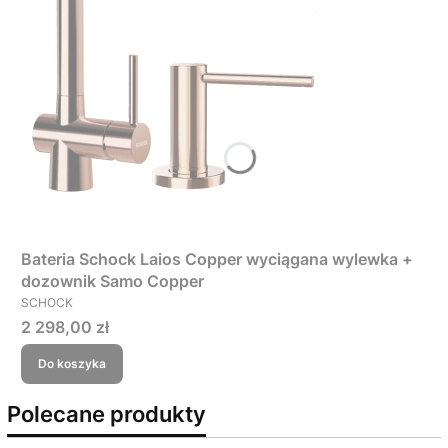
Bateria Schock Laios Copper wyciągana wylewka +
dozownik Samo Copper
PRODUCENT
SCHOCK
Cena
2 298,00 zł
Do koszyka
Polecane produkty