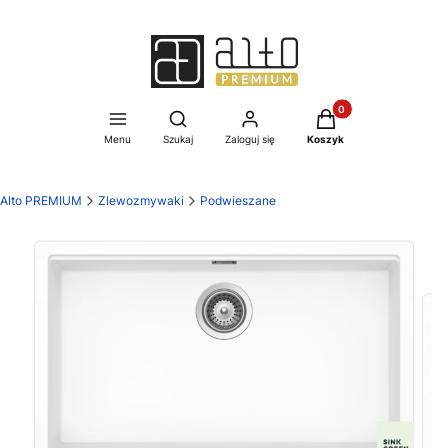
Produkty w koszyku:
Otwórz wyszukiwarkę
Menu
Szukaj
Zaloguj się
Koszyk
Alto PREMIUM
Zlewozmywaki
Podwieszane