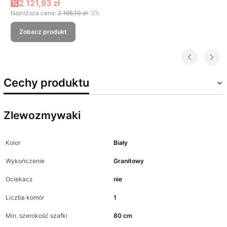
Cena promocyjna
2 121,93 zł
Najniższa cena:
2 195,10 zł
-3%
Zobacz produkt
Cechy produktu
Zlewozmywaki
Kolor
Biały
Wykończenie
Granitowy
Ociekacz
nie
Liczba komór
1
Min. szerokość szafki
80 cm