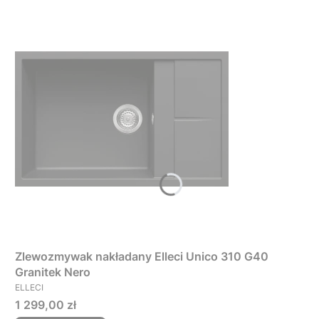
Zlewozmywak nakładany Elleci Unico 310 G40
Granitek Nero
PRODUCENT
ELLECI
Cena
1 299,00 zł