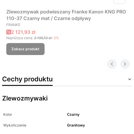
Zlewozmywak podwieszany Franke Kanon KNG PRO
110-37 Czarny mat / Czarne odpływy
PRODUCENT
FRANKE
Cena promocyjna
2 121,93 zł
Najniższa cena:
2 195,10 zł
-3%
Zobacz produkt
Cechy produktu
Zlewozmywaki
Kolor
Czarny
Wykończenie
Granitowy