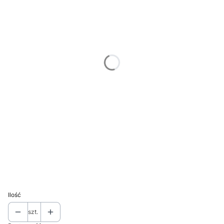
Wybierz
Osłona odpływu
Opcjonalne
Wybierz
Rollmata
Opcjonalne
Wybierz
Deska
Opcjonalne
Wybierz
Odsączarka stalowa
Opcjonalne
Wybierz
Ilość
szt.