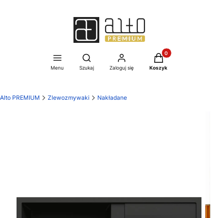
Produkty w koszyku:
Otwórz wyszukiwarkę
Menu
Szukaj
Zaloguj się
Koszyk
Alto PREMIUM
Zlewozmywaki
Nakładane