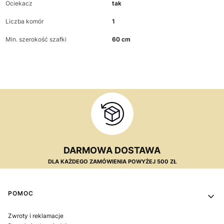
Ociekacz
tak
Liczba komór
1
Min. szerokość szafki
60 cm
DARMOWA DOSTAWA
DLA KAŻDEGO ZAMÓWIENIA POWYŻEJ 500 ZŁ
Linki w stopce
POMOC
Zwroty i reklamacje